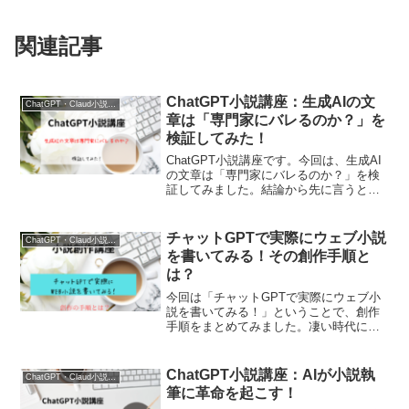
関連記事
ChatGPT小説講座：生成AIの文
ChatGPT・Claud小説講座
章は「専門家にバレるのか？」を
検証してみた！
ChatGPT小説講座です。今回は、生成AI
の文章は「専門家にバレるのか？」を検
証してみました。結論から先に言うと、
そのまま使うとバレます。だから独自で
改善し、オリジナルな文章をできる限り
加味しないといけませんね。要はうまく
チャットGPTで実際にウェブ小説
ChatGPT・Claud小説講座
使えばいいのです。
を書いてみる！その創作手順と
は？
今回は「チャットGPTで実際にウェブ小
説を書いてみる！」ということで、創作
手順をまとめてみました。凄い時代にな
ったものですね。テーマ選びから始め、
プロットづくり、タイトル、書き出しな
ど、チャットGPTを活用し、作品を創作
ChatGPT小説講座：AIが小説執
ChatGPT・Claud小説講座
していきましょう。
筆に革命を起こす！