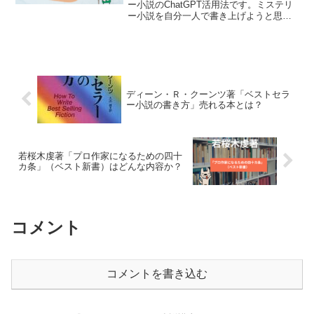
ー小説のChatGPT活用法です。ミステリ
ー小説を自分一人で書き上げようと思え
ば、かなりの時間を要しますね。1年や2
年はざらでしょう。でも、ChatGPTを活
用すれば、アイデア出しやトリックにつ
いても、簡単に考えてくれますよ。
ディーン・Ｒ・クーンツ著「ベストセラ
ー小説の書き方」売れる本とは？
若桜木虔著「プロ作家になるための四十
カ条」（ベスト新書）はどんな内容か？
コメント
コメントを書き込む