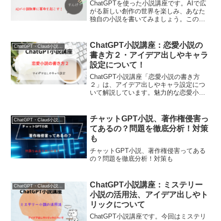
ChatGPTを使った小説講座です。AIで広
がる新しい創作の世界を楽しみ、あなた
独自の小説を書いてみましょう。この講
座では、そのノウハウを連載でお届けし
ていきます。そして最終的にはSNSでの
発信や小説新人賞に応募もできます。ま
ChatGPT小説講座：恋愛小説の
ChatGPT・Claud小説講座
さに革命でしょう！
書き方２・アイデア出しやキャラ
設定について！
ChatGPT小説講座「恋愛小説の書き方
２」は、アイデア出しやキャラ設定につ
いて解説しています。魅力的な恋愛小説
を書くためには、アイデアやキャラ設定
の段階からオリジナリティを大切にし、
自分らしい物語を紡いでいくことが重要
チャットGPT小説、著作権侵害っ
ChatGPT・Claud小説講座
です。ぜひ参考にしてください。
てあるの？問題を徹底分析！対策
も
チャットGPT小説、著作権侵害ってある
の？問題を徹底分析！対策も
ChatGPT小説講座：ミステリー
ChatGPT・Claud小説講座
小説の活用法、アイデア出しやト
リックについて
ChatGPT小説講座です。今回はミステリ