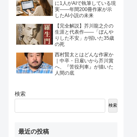
に1人がAIで執筆している現
実——年間200冊作家が示
したAI小説の未来
【完全解説】芥川龍之介の
生涯と代表作——「ぼんや
りした不安」が招いた35歳
の死
西村賢太とはどんな作家か
｜中卒・日雇いから芥川賞
へ、『苦役列車』が描いた
人間の底
検索
検索
最近の投稿