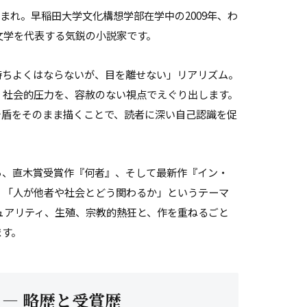
生まれ。早稲田大学文化構想学部在学中の2009年、わ
文学を代表する気鋭の小説家です。
持ちよくはならないが、目を離せない」リアリズム。
、社会的圧力を、容赦のない視点でえぐり出します。
矛盾をそのまま描くことで、読者に深い自己認識を促
ら、直木賞受賞作『何者』、そして最新作『イン・
、「人が他者や社会とどう関わるか」というテーマ
ュアリティ、生殖、宗教的熱狂と、作を重ねるごと
ます。
 — 略歴と受賞歴