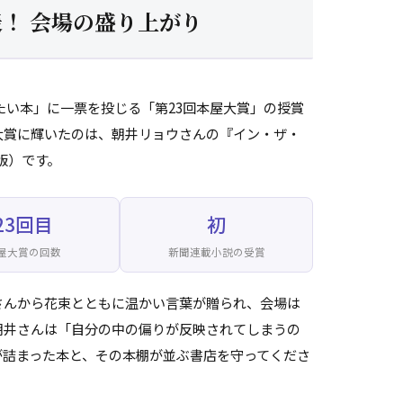
発表！ 会場の盛り上がり
りたい本」に一票を投じる「第23回本屋大賞」の授賞
大賞に輝いたのは、朝井リョウさんの『イン・ザ・
版）です。
23回目
初
屋大賞の回数
新聞連載小説の受賞
さんから花束とともに温かい言葉が贈られ、会場は
朝井さんは「自分の中の偏りが反映されてしまうの
が詰まった本と、その本棚が並ぶ書店を守ってくださ