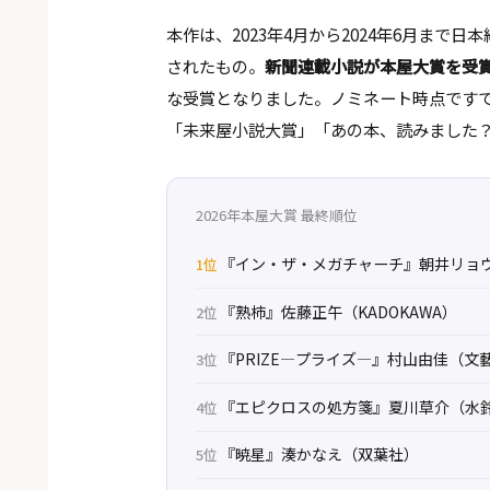
本作は、2023年4月から2024年6月まで日
されたもの。
新聞連載小説が本屋大賞を受
な受賞となりました。ノミネート時点ですで
「未来屋小説大賞」「あの本、読みました
2026年本屋大賞 最終順位
『イン・ザ・メガチャーチ』朝井リョウ
1位
『熟柿』佐藤正午（KADOKAWA）
2位
『PRIZE―プライズ―』村山由佳（文
3位
『エピクロスの処方箋』夏川草介（水
4位
『暁星』湊かなえ（双葉社）
5位