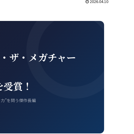
2026.04.10
・ザ・メガチャー
を受賞！
力”を問う傑作長編