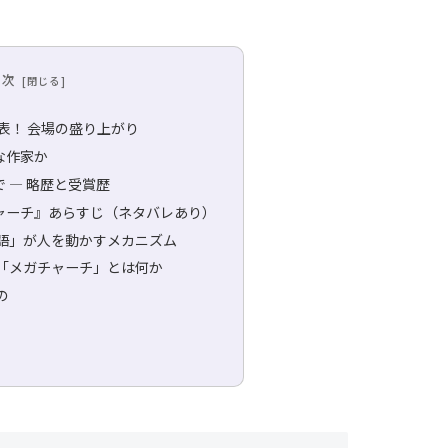
目次
、発表！ 会場の盛り上がり
な作家か
で — 略歴と受賞歴
チャーチ』あらすじ（ネタバレあり）
語」が人を動かすメカニズム
「メガチャーチ」とは何か
の