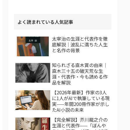
よく読まれている人気記事
太宰治の生涯と代表作を徹
底解説｜波乱に満ちた人生
と名作の背景
知られざる直木賞の由来｜
直木三十五の破天荒な生
涯・代表作・今も読める作
品を解説
【2026年最新】作家の3人
に1人がAIで執筆している現
実——年間200冊作家が示し
たAI小説の未来
【完全解説】芥川龍之介の
生涯と代表作——「ぼんや