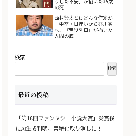
りした不安」が招いた35歳
の死
西村賢太とはどんな作家か
｜中卒・日雇いから芥川賞
へ、『苦役列車』が描いた
人間の底
検索
検索
最近の投稿
「第18回ファンタジー小説大賞」受賞後
にAI生成判明、書籍化取り消しに！