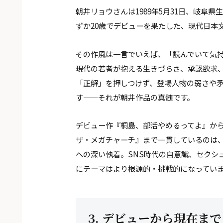
朝井リョウさんは1989年5月31日、岐阜県
ずか20歳でデビューを果たした、現代日本
その作風は一言でいえば、「読んでいて気
現代の若者が抱える生きづらさ、承認欲求
「正解」を押しつけず、登場人物の弱さや
す——それが朝井作品の真髄です。
デビュー作『桐島、部活やめるってよ』か
ザ・メガチャーチ』まで一貫しているのは
への深い執着。SNS時代の自意識、セクシ
にテーマはより根源的・挑戦的になってい
3. デビューから現在まで